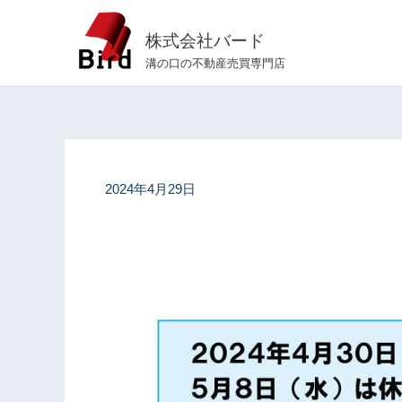
内
容
株式会社バード
を
溝の口の不動産売買専門店
ス
キ
ッ
プ
2024年4月29日
GW
休
業
の
お