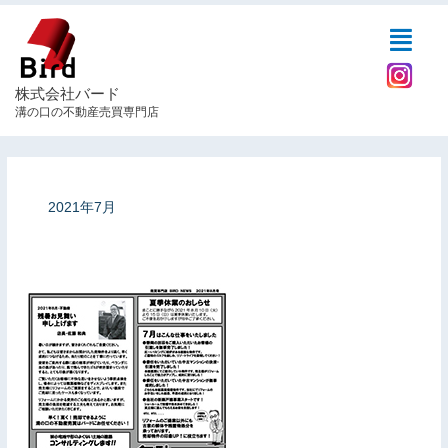
内
Menu
容
を
ス
株式会社バード
キ
溝の口の不動産売買専門店
ッ
プ
2021年7月
8
月
号
の
DM、
お
手
紙